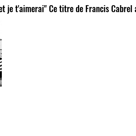
 et je t'aimerai" Ce titre de Francis Cabre
Port-au-Prince, Le 23 Avril 2019
Je t'aimais, je t'aime et je t'aimerai est sortie en 1994, sur 
l'artiste et ce titre garde encore toute sa fraicheur.
Francis Cabrel, son interprète, avec sa voix unique, y laisse 
mot, chaque phrase, chaque évocation s'imprégnait dans
emballer tout le monde.
Depuis 25 ans, cette chanson continue de bruler de toute
l'écoutant ? Combien l'ont chanté à tue tête ? A combien d
des souvenirs ?
A combien cette chanson lie à un proche disparu ou just
flamme d'un amour éternel comme chante Francis Cabrel sur
été, qui est toujours et qui sera toujours.