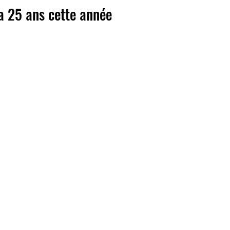
l a 25 ans cette année
l'album "Samedi soir sur la terre" de
couler toute sa tendresse d'où chaque
 cette mélodie à la guitare pour
 sa flamme. Combien ont pleuré en
e personnes cette chanson remémore
e parti ? Combien brule en eux la
 ce titre? Un amour qui a toujours