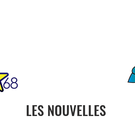
FO
ciété
Notre Histoire
Contact
ONU
PRESIDENCE
CON
LES NOUVELLES