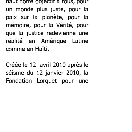
haut notre objectif à tous, pour
un monde plus juste, pour la
paix sur la planète, pour la
mémoire, pour la Vérité, pour
que la justice redevienne une
réalité en Amérique Latine
comme en Haïti,
Créée le 12 avril 2010 après le
séisme du 12 janvier 2010, la
Fondation Lorquet pour une
Nouvelle Haïti (FOLONHA), a
pour mission d’apporter sa
contribution à des projets
médicaux, éducatifs et sociaux,
visant à lutter contre
l’exclusion et l’isolement en