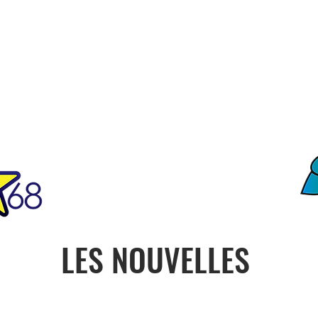
FO
ciété
Notre Histoire
Contact
ONU
PRESIDENCE
CON
LES NOUVELLES