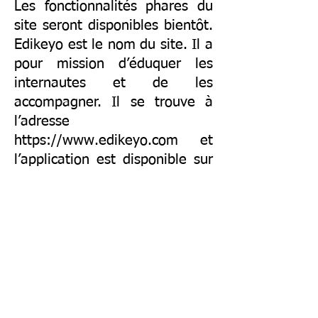
Les fonctionnalités phares du
site seront disponibles bientôt.
Edikeyo est le nom du site. Il a
pour mission d’éduquer les
internautes et de les
accompagner. Il se trouve à
l’adresse
https://www.edikeyo.com
et
l’application est disponible sur
playstore. Téléchargez-la.
Samuel DIEUDONNÉ - PORTE
PAROLE
©2018 by
www.superstarhaiti.com
. Proudly created
with Wix.com