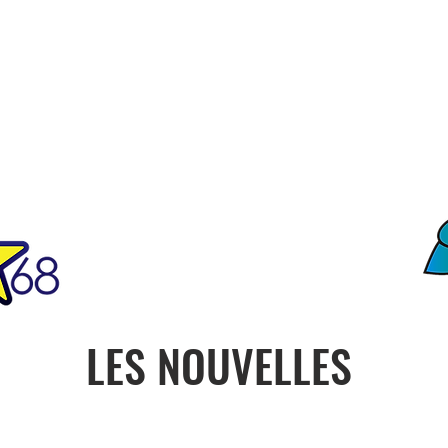
FO
ciété
Notre Histoire
Contact
ONU
PRESIDENCE
CON
LES NOUVELLES