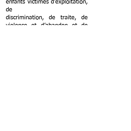
enfants victimes d'exploitation,
de
discrimination, de traite, de
violence et d’abandon et de
non-respect de leurs droits, et
Marc
Evens Lebrun, juriste et
journaliste qui évoquera le
regard et les devoirs de la
presse. Autour
de Luckner Garraud, ils
discuteront des différents
aspects des Droits de l’Enfant
et leur
réalité en Haïti.
« AGORA, Chita Pale sou Dwa
Moun », est une série de