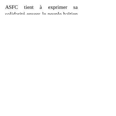
ASFC tient à exprimer sa
solidarité envers le peuple haïtien
et réitère son engagement à
contribuer, aux côtés de ses
partenaires, à la protection des
droits humains et aux efforts de
justice en Haïti.
À propos
Avocats sans frontières Canada
est une organisation non
gouvernementale de coopération
internationale dont la mission est
de contribuer à la mise en œuvre
des droits humains des personnes
en situation de vulnérabilité par le