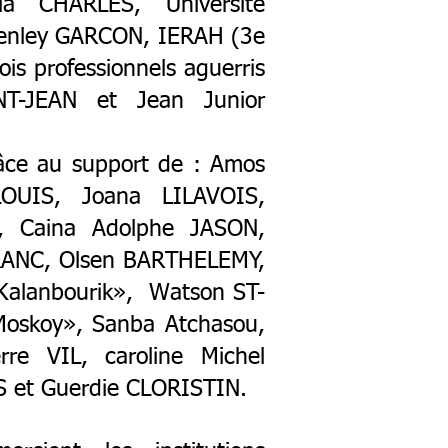
ia CHARLES, Université
kenley GARCON, IERAH (3e
is professionnels aguerris
T-JEAN et Jean Junior
râce au support de : Amos
LOUIS, Joana LILAVOIS,
, Caina Adolphe JASON,
RANC, Olsen BARTHELEMY,
Kalanbourik», Watson ST-
oskoy», Sanba Atchasou,
re VIL, caroline Michel
S et Guerdie CLORISTIN.