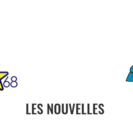
FO
ciété
Notre Histoire
Contact
ONU
PRESIDENCE
CON
LES NOUVELLES