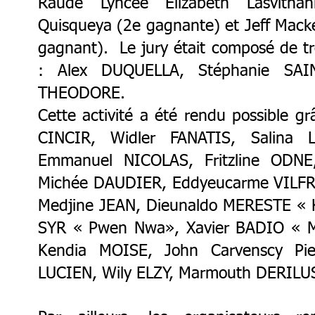
Raude Lyncée Elizabeth Lasvithan
Quisqueya (2e gagnante) et Jeff Mac
gagnant). Le jury était composé de tro
: Alex DUQUELLA, Stéphanie SAIN
THEODORE.
Cette activité a été rendu possible g
CINCIR, Widler FANATIS, Salina 
Emmanuel NICOLAS, Fritzline ODNE
Michée DAUDIER, Eddyeucarme VILF
Medjine JEAN, Dieunaldo MERESTE « 
SYR « Pwen Nwa», Xavier BADIO « M
Kendia MOISE, John Carvenscy Pier
LUCIEN, Wily ELZY, Marmouth DERILU