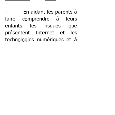
· En aidant les parents à
faire comprendre à leurs
enfants les risques que
présentent Internet et les
technologies numériques et à
faire attention aux signes de
mal-être qui peuvent
apparaître à la suite d’activités
en ligne.
· Dans les écoles, en
donnant aux enfants un accès
– notamment en distanciel – à
des services de soutien
psychologique en milieu