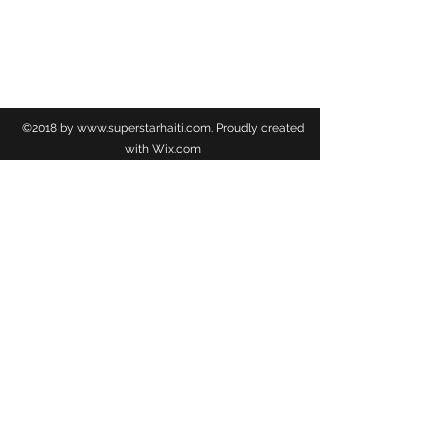
BNC
©2018 by
www.superstarhaiti.com
. Proudly created
with Wix.com