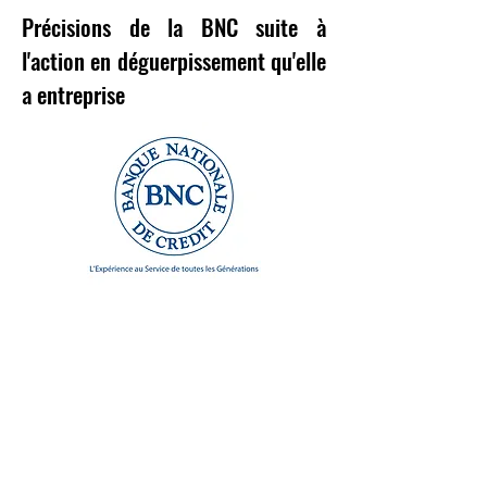
Précisions de la BNC suite à
l'action en déguerpissement qu'elle
a entreprise
Port-­‐au-­‐Prince, le 27 Octobre 2018
La Banque Nationale de Crédit (BNC) tient à
apporter les précisions suivantes concernant
l’action en déguerpissement qu’elle a entreprise,
dans son bon droit, le vendredi 26 octobre
2018 sur la portion arrière de la propriété
logeant sa succursale à Turgeau.