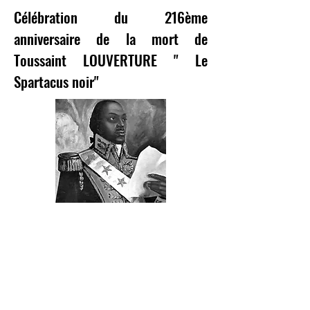
Célébration du 216ème
anniversaire de la mort de
Toussaint LOUVERTURE " Le
Spartacus noir"
Port-au-Prince, Le 7 Avril 2019
Toussaint Louverture est né à Saint Domingue
aujourd'hui appelé République d'Haïti, au Cap-
Haïtien appelé à l'époque Cap-Français, le 20
Mai 1743. Au début nommé Toussaint de
Bréda puisqu'il était esclave sur l'Habitation de
Bréda, il est devenu François-Dominique