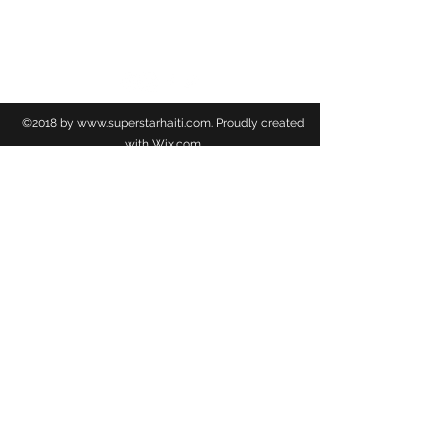
TSS NEWS
©2018 by
www.superstarhaiti.com
. Proudly created
with Wix.com