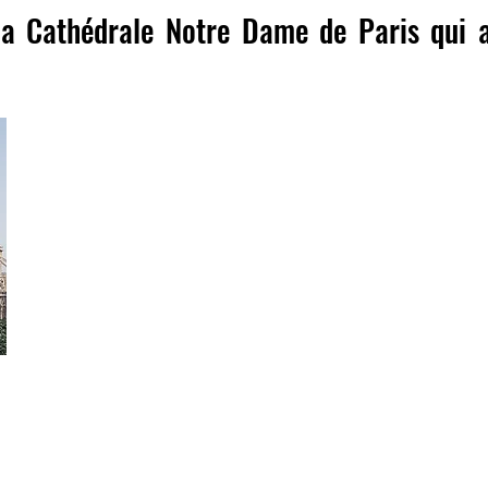
a Cathédrale Notre Dame de Paris qui a
Port-au-Prince, Le 16 Avril 2019
Dédiée à la Vierge Marie, la Cathédrale Notre Dame de Pa
pour l'Eglise Catholique et la France. Sa construction a com
1163 par l'Évêque Maurice de Sully, qui a été Évêque de
son dècès. et cette construction s'est etalée jusqu'en 
rénovations entre 1844 et 1864.
Notre Dame de Paris fait l'objet d'inspirations, et est visi
000 de personnes venues de partout dans le monde.
L'année 2019 symbolise son 856ème Anniversaire, et à la dat
un incendie saisissant qui l'endommagea. Ce
violent incend
toiture, de la
charpente.
Une partie des voûtes de la
nef