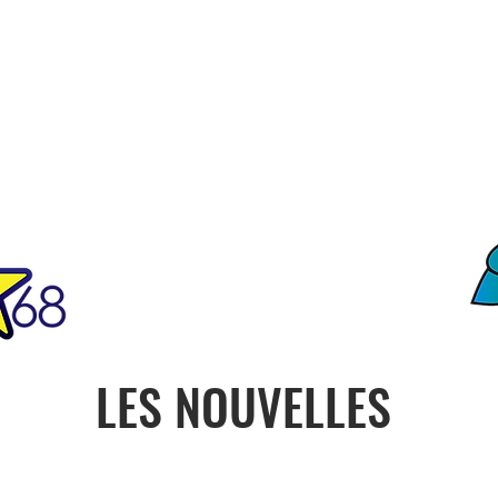
FO
ciété
Notre Histoire
Contact
ONU
PRESIDENCE
CON
LES NOUVELLES