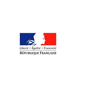
Ambassade de France en Haïti
: Journée internationale des Droits
de l'enfant 2019
Port-au-Prince, Le 20 Novembre 2019
A l’occasion de la Journée internationale des
droits de l'enfant, la France a une pensée
particulière pour les enfants haïtiens. Beaucoup
ne peuvent plus se rendre à l’école depuis
septembre dernier; ils sont ainsi privés de leur
droit fondamental à l’éducation tandis que la
violence qui se répand dans le pays pèse