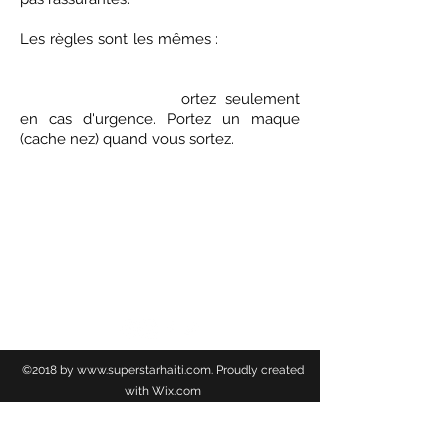
Suivez tous
Les règles sont les mêmes :
les principes d’hygiène. Restez confiner est
la meilleure façon de lutter contre la
propagation du virus. S
ortez seulement
en cas d'urgence. Portez un maque
Lavez vos
(cache nez) quand vous sortez.
mains avec de l’eau et du savon. Utilisez
des solutions alcool pour désinfecter. Evitez
de poser les mains sur les yeux, le nez et la
bouche etc...
TSS NEWS
©2018 by
www.superstarhaiti.com
. Proudly created
with Wix.com