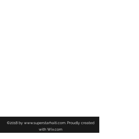
programme qui devont servir de repère pour
mesurer et apprécier les résultats à terme.
Ce programme, Urbayiti, s 'incrit dans la longue
liste des initiatives à accomplir par son
gouvernement en vue de faire face aux grands
défis nationaux.
De son côté l 'Ambassadeur de l 'Union
Européenne en Haiti, Vincent Dégert a souligné
que ce programme constitue l 'aboutissement d
un travail de longue date mené par le
Gouvernement et l 'UE.
TSS NEWS
©2018 by
www.superstarhaiti.com
. Proudly created
with Wix.com