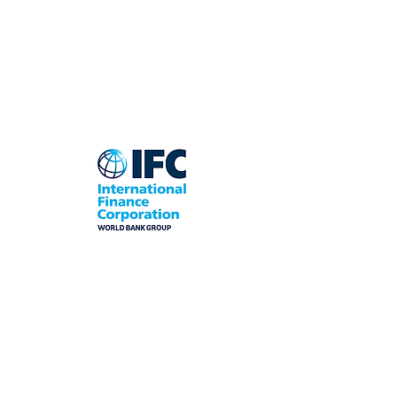
La vice-présidente de la SFI visite
Haïti pour discuter du
développement durable et inclusif
du secteur privé
Port-au-Prince, le 17 Janvier 2020
Georgina Baker, Vice-présidente de la SFI pour
les régions Amérique latine et Caraïbes; Europe
et Asie centrale, a entamé une visite en Haïti
pour rencontrer des chefs d'entreprises afin de
discuter de projets et d'investissements du secteur
privé qui peuvent contribuer à créer davantage