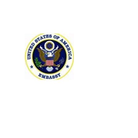
Programme de bourses
d'apprentissage de l'anglais -
Access
Port-au-Prince, le 21 Février 2020
L’Ambassade des Etats-Unis Haïti, en
collaboration avec l’Université Laferrière du
Cap-Haitien, lance le programme de bourses
pour l’apprentissage de l’Anglais
intitulé « English Microscholarship Access
Program - (Access) ».