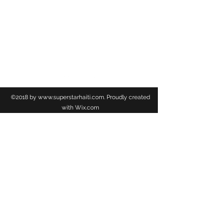
Les Organisateurs menacent d'intensifier la lutte,
jusqu'a ce qu'ils obtiennent satisfaction.
TSS NEWS
©2018 by
www.superstarhaiti.com
. Proudly created
with Wix.com