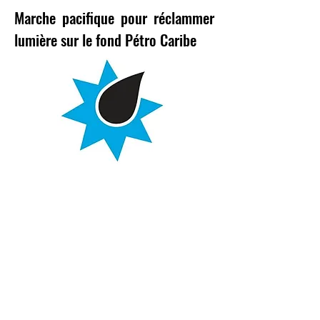
Marche pacifique pour réclammer
lumière sur le fond Pétro Caribe
Port-­au-­Prince, le 24 Janvier 2019
Le Mouvement de solidarité avec la Jeunesse
annonce pour ce Vendredi 25 Janvier 2019,
l'organisation d'une marche pacifique.
Cette Marche partira sur la place de la
Constitution et prendra fin devant les Locaux de
Cour Supérieure des Comptes, pour exiger à ce
que lumière soit faite sur la gestion du fond de
Pétro caribe.