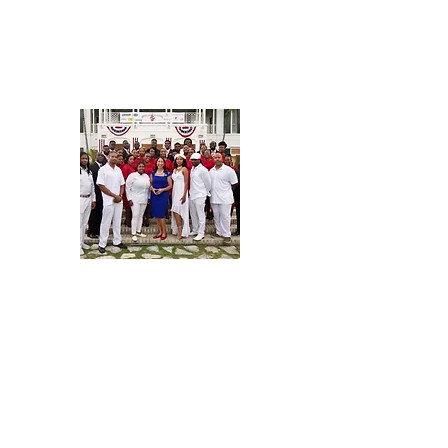
Ambassade des Etats-Unis en Haïti:
Célébration du 243ème anniversaire
de l'Indépendance
Port-au-Prince, Le 4 Juillet 2019
Bienvenue à notre célébration du 243ème
anniversaire de l'indépendance des États-Unis !
Chers invites,
Chers amis –
Nous sommes vraiment ravis que vous ayez pu
vous joindre à nous ce soir.