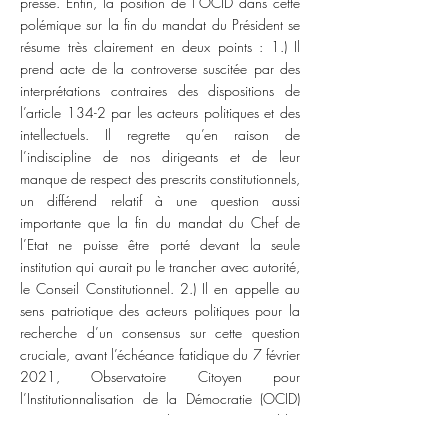
presse. Enfin, la position de l’OCID dans cette
polémique sur la fin du mandat du Président se
résume très clairement en deux points : 1.) Il
prend acte de la controverse suscitée par des
interprétations contraires des dispositions de
l’article 134-2 par les acteurs politiques et des
intellectuels. Il regrette qu’en raison de
l’indiscipline de nos dirigeants et de leur
manque de respect des prescrits constitutionnels,
un différend relatif à une question aussi
importante que la fin du mandat du Chef de
l’Etat ne puisse être porté devant la seule
institution qui aurait pu le trancher avec autorité,
le Conseil Constitutionnel. 2.) Il en appelle au
sens patriotique des acteurs politiques pour la
recherche d’un consensus sur cette question
cruciale, avant l’échéance fatidique du 7 février
2021, Observatoire Citoyen pour
l’Institutionnalisation de la Démocratie (OCID)
pour éviter au pays de nouveaux troubles
politiques que son économie en lambeaux ne