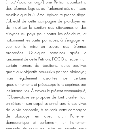
(
http://ocidhaiti.org/)
une Pétition appelant à
des réformes légales au Parlement dès qu’il sera
possible que la 51ème Législature prenne siège.
L’objectif de cette campagne de plaidoyer est
de mobiliser le soutien des citoyennes et des
citoyens du pays pour porter les décideurs, et
notamment les partis politiques, à s’engager en
vue de la mise en œuvre des réformes
proposées. Quelques semaines après le
lancement de cette Pétition, l’OCID a recueilli un
certain nombre de réactions, toutes positives
quant aux objectifs poursuivis par son plaidoyer,
mais également assorties de certains
questionnements et préoccupations exprimés par
les internautes. À travers le présent communiqué,
l’Observatoire se propose de tout clarifier, tout
en réitérant son appel solennel aux forces vives
de la vie nationale, à soutenir cette campagne
de plaidoyer en faveur d’un Parlement
démocratique et performant, un Parlement
capable de servir de levier au peuple pour