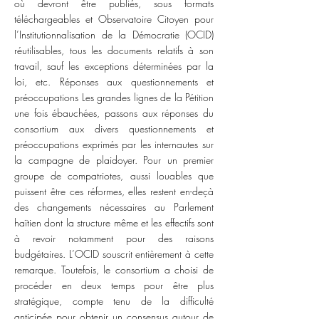
où devront être publiés, sous formats
téléchargeables et Observatoire Citoyen pour
l’Institutionnalisation de la Démocratie (OCID)
réutilisables, tous les documents relatifs à son
travail, sauf les exceptions déterminées par la
loi, etc. Réponses aux questionnements et
préoccupations Les grandes lignes de la Pétition
une fois ébauchées, passons aux réponses du
consortium aux divers questionnements et
préoccupations exprimés par les internautes sur
la campagne de plaidoyer. Pour un premier
groupe de compatriotes, aussi louables que
puissent être ces réformes, elles restent en-deçà
des changements nécessaires au Parlement
haïtien dont la structure même et les effectifs sont
à revoir notamment pour des raisons
budgétaires. L’OCID souscrit entièrement à cette
remarque. Toutefois, le consortium a choisi de
procéder en deux temps pour être plus
stratégique, compte tenu de la difficulté
anticipée pour obtenir un consensus autour de