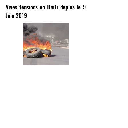
Vives tensions en Haïti depuis le 9
Juin 2019
Port-au-Prince, Le 12 Juin 2019
La mannifestation pour protester contre la
corruption incluant la dilapidation des fonds
Petro Caribe a eu lieu comme prévu le
Dimanche 9 Juin 2019 presque partout en
Haïti, la Capitale et ses environs ont été
gravement affecté.
Mais, les revendications n'ont pas cessé depuis,
le pays fut paralysé tout le lundi 10 Juin et