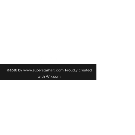
jusqu'à ce mercredi 12 Juin.
La Radio Télé SuperStar demande à tout le
monde de rester prudent au cours de cette
semaine de tensions.
TSS NEWS
©2018 by
www.superstarhaiti.com
. Proudly created
with Wix.com