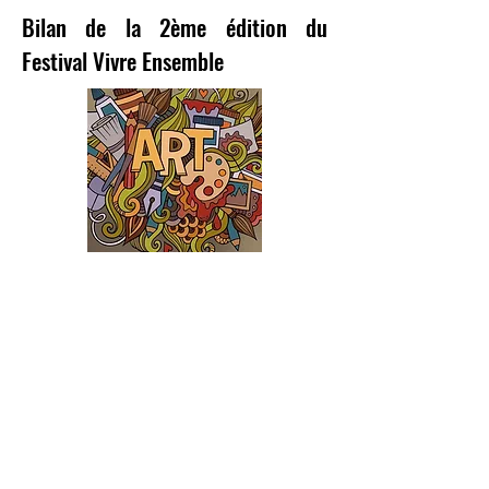
Bilan de la 2ème édition du
Festival Vivre Ensemble
Port-­au-­Prince, le 17 Janvier 2019
Le festival Vivre Ensemble initié en 2018 en vue
d 'éradiquer la violence juvenile dans
notre communauté.
Ce 5 janvier à St Michel de L' atallaye s 'est
déroulée la 2ème édition dudit festival. L
'initiateur même de l 'activité et directeur du
Centre Culturel Les Ateliers Thébaud Frénel
Clervil a fait, lors d 'une entrevue accordée à