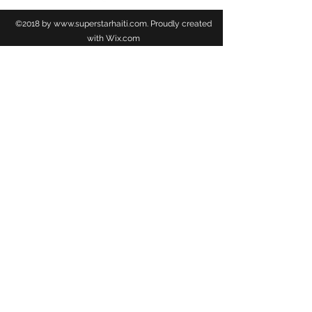
©2018 by
www.superstarhaiti.com
. Proudly created
with Wix.com