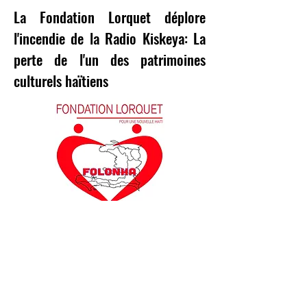
La Fondation Lorquet déplore
l'incendie de la Radio Kiskeya: La
perte de l'un des patrimoines
culturels haïtiens
Port-­au-­Prince, le 26 Décembre 2018
La Fondation Lorquet pour une Nouvelle Haïti
(FOLONHA), a appris avec regret que la Radio
Kiskeya, une station privée de la capitale
haïtienne, a été ravagée par un violent incendie
survenu dans la soirée du vendredi 21
décembre 2018.