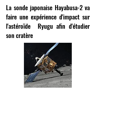
La sonde japonaise Hayabusa-2 va
faire une expérience d'impact sur
l'astéroïde Ryugu afin d'étudier
son cratère
Port-au-Prince, Le 4 Avril 2019
L'astéroïde Ryugu, sillonner par la sonde
Hayabusa-2 depuis 2005, va subir un impacte
qu'elle fera par le lancement d'un projectile de
2 kg à la vitesse d’une balle de fusil sur
l’astéroïde.