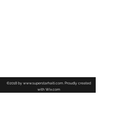
L'objectif, ce n'est pas de le détuire, mais
d'etudier ce qu'on appelle le cratère artificiel
qu'il formera lors de l'impact.
Ryugu est un caillou noir de 900 mètres de
large qui se trouve à 300 millions de kilomètres
de la terre.
TSS NEWS
©2018 by
www.superstarhaiti.com
. Proudly created
with Wix.com