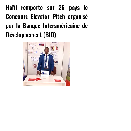
Haïti remporte sur 26 pays le
Concours Elevator Pitch organisé
par la Banque Interaméricaine de
Développement (BID)
Port-au-Prince, Le 10 Avril 2019
Organisé au Paraguay par la Banque
Interaméricaine de Développement (BID) avec la
participation d'une vingtaine de pays, à la date
du 9 Avril 2019, c'est Haïti qui a gagné le
Concours. Haïti était représenté par le jeune
Entrepreneur Rock André.