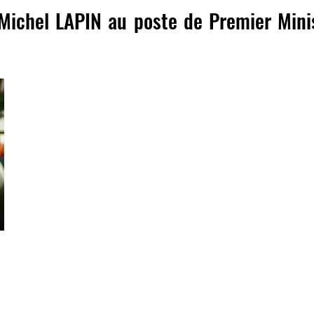
Michel LAPIN au poste de Premier Minis
Port-au-Prince, Le 9 Avril 2019
Suite au départ de Jean Henri Céant au poste de Premier Mini
S.E.M Jovenel Moïse avait nommé le Ministre de la Culture Je
Ministre a.i. le 21 Mars 2019.
Il a étédécidé par la Présidence que Jean Michel Lapin es
annonce que le Président a lui mème fait sur son compte Twite
Monsieur Jean Michel Lapin est le nouveau Premier Ministre éta
TSS NEWS