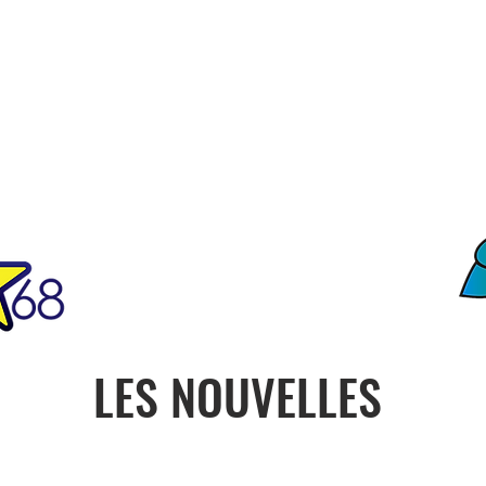
FO
ciété
Notre Histoire
Contact
ONU
PRESIDENCE
CON
LES NOUVELLES