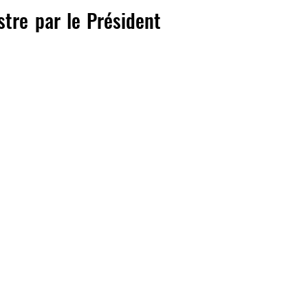
tre par le Président
stre, le Président de la République
an Michel Lapin au poste de Premier
t le nouveau Premier Ministre, une
r le 8 Avril 2019.
bli de la République d'Haïti.