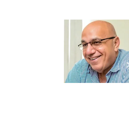
Diskou Doktè BOULOS