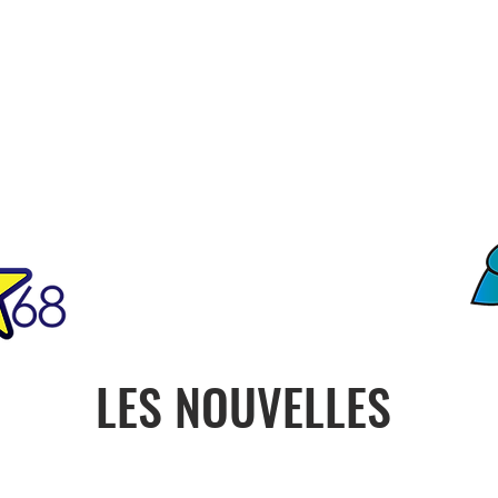
FO
ciété
Notre Histoire
Contact
ONU
PRESIDENCE
CON
LES NOUVELLES