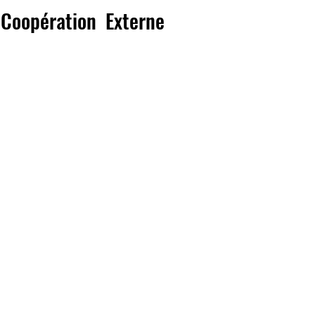
 Coopération Externe
de la Coopération Externe tient à
uite aux informations circulant sur
s'agit en fait d'un simple incident
iquant deux employés.
nte a été trouvée. Il s'agit d'un
s du Ministère sont rn train de
temps en temps au sein de toute
publique est dotée de principes et