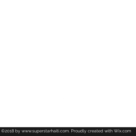
Il est donc regrettable de constater que l'incident mineur en qu
sur les réseaux sociaux.
Le MPCE lance un appel au calme et à la sérénité tout en i
continue de fonctionner normalement.
SERVICE COMMUNICATION DU MPCE
Follow us
©2018 by
www.superstarhaiti.com
. Proudly created with Wix.com