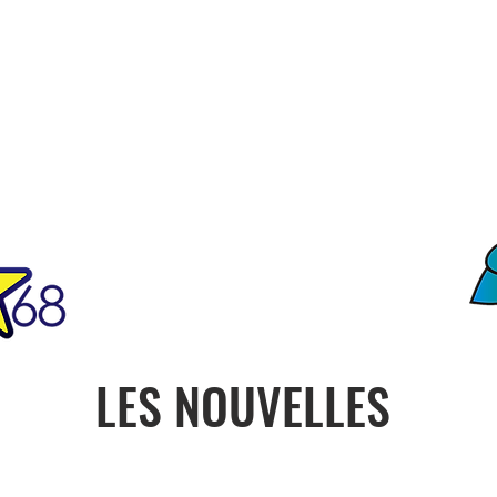
FO
ciété
Notre Histoire
Contact
ONU
PRESIDENCE
CON
LES NOUVELLES