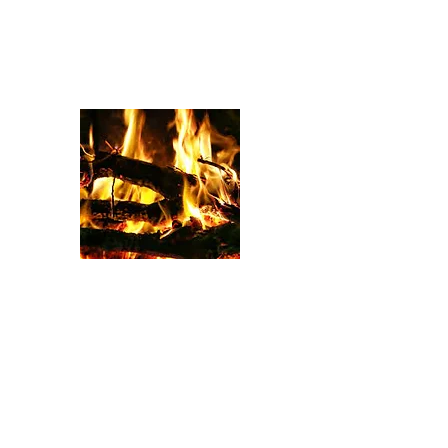
14 Août 1791: Le jour où nos
ancêtres ont dit non au système
esclavagiste
Port-au-Prince, Le 14 Août 2019
L'histoire d'Haïti est marquée de dates
importantes qui ont contribué à la réalisation de
certains évenements. On en connait beaucoup.
17 Octobre: Assassinat de Jean Jacques
Dessalines. 18 Novembre: Bataille de Vertières.
1er Janvier: Déclaration de l'Indépendance. Et
beaucoup d'autres encore.