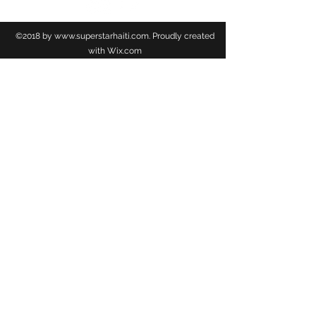
©2018 by
www.superstarhaiti.com
. Proudly created
with Wix.com