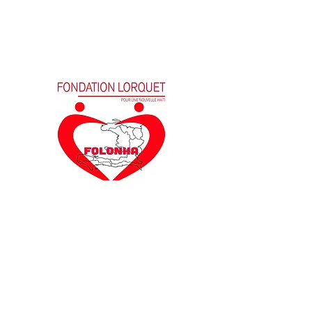
Message de la Fondation Lorquet
suite à la présence du COVID-19 en
Haïti
Port-au-Prince, le 23 Mars 2020
Comme la quasi-totalité des pays du monde,
Haïti fait face aujourd’hui au CORONAVIRUS
(COVID-19) qui est devenu un ennemi commun
suite à la découverte de cas avérés sur le sol
haïtien. La Fondation Lorquet pour une Nouvelle
Haïti (FOLONHA), salue les mesures annoncées
par le gouvernement haïtien en vue de limiter la