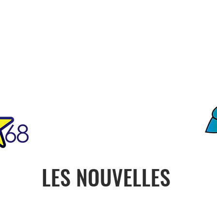
FO
ciété
Notre Histoire
Contact
ONU
PRESIDENCE
CON
LES NOUVELLES