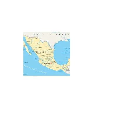
81 Haïtiens sans papiers sont
expulsés par le Mexique le 29 Juin
2019
Port-au-Prince, Le 1er Juillet 2019
l'Institut national des migrations (INM) et la
Garde nationale du Mexique ont confirmé le
rapatriement de 81 Haïtiens sans papiers, sur
un total de 116 qui ont été retenu sur la
frontière mexicaine.
Les 35 autres migrants sans papiers qui