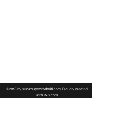
est la première des célébrations dans les
calendriers liturgiques chrétiens. Elle célèbre la
dernière
Cène
, la
Passion
et la
résurrection du
Christ.
La résurrection de Jésus est au coeur de la foi
chrétienne, elle est très importante pout tous les
chrétiens et représente le point essentiel de la
Rédemption.
TSS NEWS
©2018 by
www.superstarhaiti.com
. Proudly created
with Wix.com