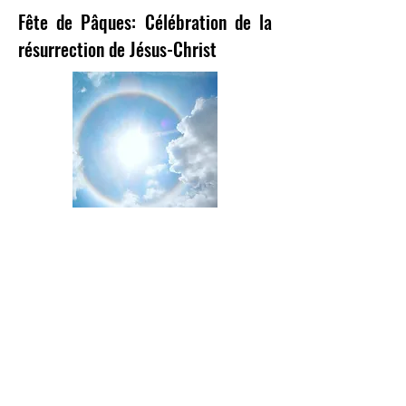
Fête de Pâques: Célébration de la
résurrection de Jésus-Christ
Port-au-Prince, Le 21 Avril 2019
La fête de Pâques est une célébration chrétienne
qui commémore la résurrection de Jésus-Christ.
Jésus a ressucité le 3ème jour soit le dimanche
après sa crucifixion du Vendredi célébré comme
le Vendredi Saint. Le dimanche de la
résurrection de Jésus est appelé Dimanche
Pâques.
Attestée depuis le IIe Siècle, la fête de Pâques